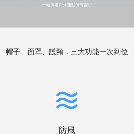
一帽搞定戶外運動所有需求
帽子、面罩、護頸，三大功能一次到位
防風